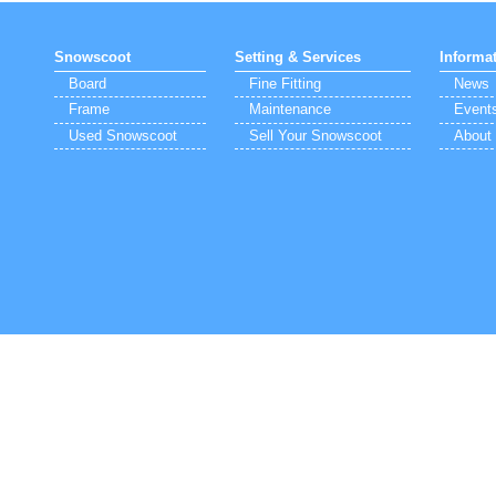
Snowscoot
Setting & Services
Informa
Board
Fine Fitting
News
Frame
Maintenance
Event
Used Snowscoot
Sell Your Snowscoot
About